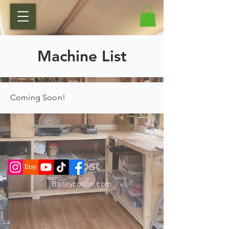
Machine List
Coming Soon!
Baileycotton.c
om